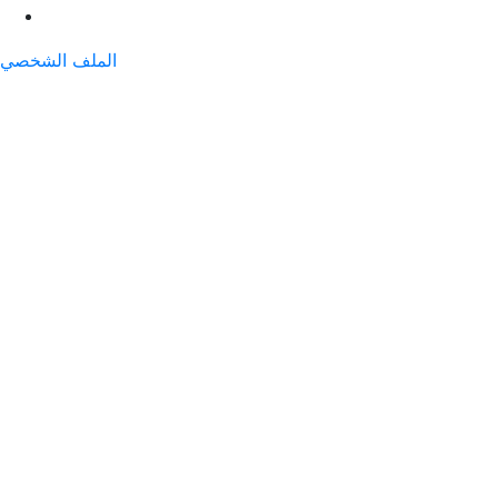
الملف الشخصي
noah
ijsijdswa
kjsioodjoswi